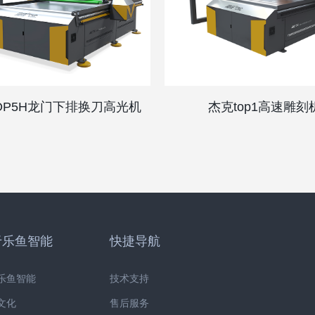
OP5H龙门下排换刀高光机
杰克top1高速雕刻
于乐鱼智能
快捷导航
乐鱼智能
技术支持
文化
售后服务