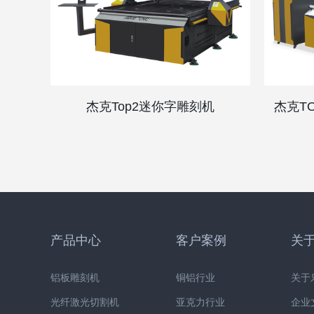
杰克Top2迷你字雕刻机
杰克T
产品中心
客户案例
关
铝板雕刻机
铜铝行业
关于
光纤激光切割机
亚克力行业
企业