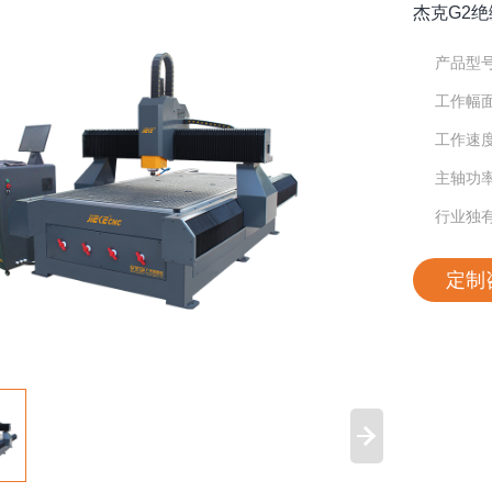
杰克G2
产品型号:
工作幅面:
工作速度:
主轴功率:
行业独
定制